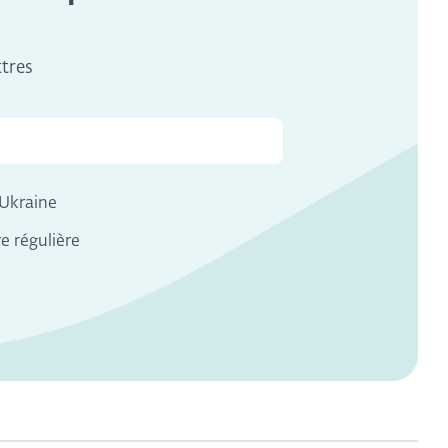
ttres
n Ukraine
e régulière