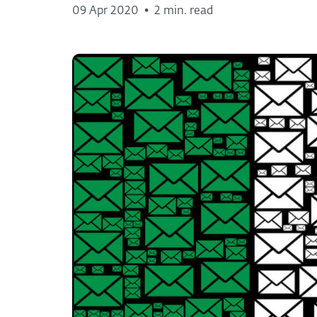
09 Apr 2020
•
2 min. read