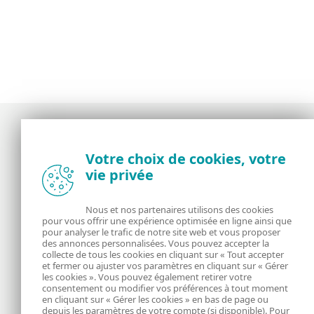
Votre choix de cookies, votre
Actualités, opinions et astuces de la
vie privée
communauté de sécurité d’ESET
Nous et nos partenaires utilisons des cookies
À propos
ESET
pour vous offrir une expérience optimisée en ligne ainsi que
pour analyser le trafic de notre site web et vous proposer
des annonces personnalisées. Vous pouvez accepter la
RSS Feed
Gérer les cookies
collecte de tous les cookies en cliquant sur « Tout accepter
et fermer ou ajuster vos paramètres en cliquant sur « Gérer
Informations juridiques
Nous rejoindre
les cookies ». Vous pouvez également retirer votre
consentement ou modifier vos préférences à tout moment
en cliquant sur « Gérer les cookies » en bas de page ou
Politique de
depuis les paramètres de votre compte (si disponible). Pour