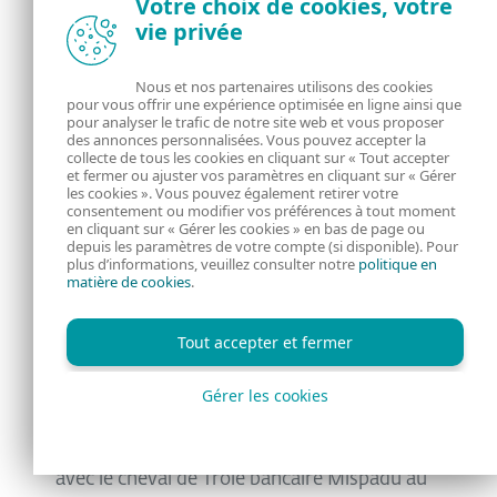
Votre choix de cookies, votre
vie privée
jour du fichier de configuration de C&C à
partir de ce domaine toutes les quelques
Nous et nos partenaires utilisons des cookies
heures et remplace celui qui a été déposé par
pour vous offrir une expérience optimisée en ligne ainsi que
pour analyser le trafic de notre site web et vous proposer
celui-ci. Nous pensons que l'idée principale
des annonces personnalisées. Vous pouvez accepter la
derrière cette approche est de remplir les
collecte de tous les cookies en cliquant sur « Tout accepter
et fermer ou ajuster vos paramètres en cliquant sur « Gérer
espaces réservés afin d'activer la
les cookies ». Vous pouvez également retirer votre
consentement ou modifier vos préférences à tout moment
fonctionnalité de la porte dérobée.
en cliquant sur « Gérer les cookies » en bas de page ou
depuis les paramètres de votre compte (si disponible). Pour
plus d’informations, veuillez consulter notre
politique en
matière de cookies
.
Protégez votre navigateur
Chrome
Tout accepter et fermer
C'est une bonne idée, mais ne le faites pas
Gérer les cookies
avec l'extension malveillante du navigateur
Google Chrome que nous avons vu distribué
avec le cheval de Troie bancaire Mispadu au