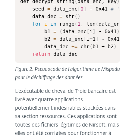
def decrypt_string
(
data_enc, key
)
:

	seed 
=
 data_enc
[
0
]
 - 0x41 
# 'A'
	data_dec 
=
 str
(
)
for
i
in
 range
(
1
, len
(
data_enc
)
, 
2
		b1 
=
(
data_enc
[
i
]
 - 0x41
)
 * 
25
		b2 
=
 data_enc
[
i+1
]
 - 0x41 - se
		data_dec 
+=
 chr
(
b1 + b2
)
return
 data_dec
Figure 2. Pseudocode de l'algorithme de Mispadu
pour le déchiffrage des données
L'exécutable de cheval de Troie bancaire est
livré avec quatre applications
potentiellement indésirables stockées dans
sa section ressources. Ces applications sont
toutes des fichiers légitimes de Nirsoft, mais
elles ont été corrigées pour fonctionner à