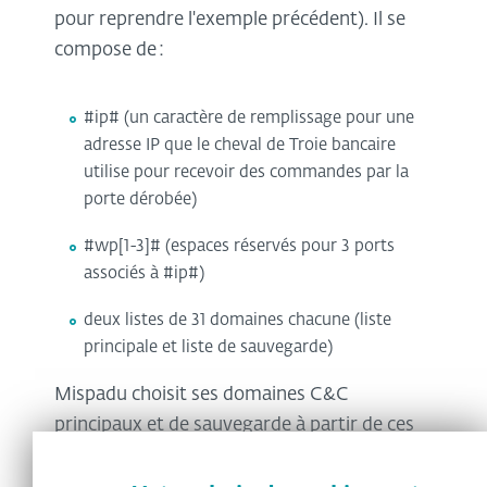
pour reprendre l'exemple précédent). Il se
compose de :
#ip# (un caractère de remplissage pour une
adresse IP que le cheval de Troie bancaire
utilise pour recevoir des commandes par la
porte dérobée)
#wp[1-3]# (espaces réservés pour 3 ports
associés à #ip#)
deux listes de 31 domaines chacune (liste
principale et liste de sauvegarde)
Mispadu choisit ses domaines C&C
principaux et de sauvegarde à partir de ces
listes en fonction du jour du mois en cours. Il
essaie ensuite d'obtenir une version mise à