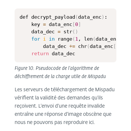
def decrypt_payload
(
data_enc
)
:

	key 
=
 data_enc
[
0
]
	data_dec 
=
 str
(
)
for
i
in
 range
(
1
, len
(
data_enc
))
:

		data_dec 
+=
 chr
(
data_enc
[
i
]
 - 
return
 data_dec
Figure 10. Pseudocode de l'algorithme de
déchiffrement de la charge utile de Mispadu
Les serveurs de téléchargement de Mispadu
vérifient la validité des demandes qu'ils
reçoivent. L'envoi d'une requête invalide
entraîne une réponse d'image obscène que
nous ne pouvons pas reproduire ici.