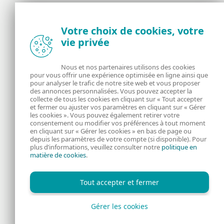
Votre choix de cookies, votre
Actualités, opinions et astuces de la
vie privée
communauté de sécurité d’ESET
Nous et nos partenaires utilisons des cookies
À propos
ESET
pour vous offrir une expérience optimisée en ligne ainsi que
pour analyser le trafic de notre site web et vous proposer
des annonces personnalisées. Vous pouvez accepter la
RSS Feed
Gérer les cookies
collecte de tous les cookies en cliquant sur « Tout accepter
et fermer ou ajuster vos paramètres en cliquant sur « Gérer
Informations juridiques
Nous rejoindre
les cookies ». Vous pouvez également retirer votre
consentement ou modifier vos préférences à tout moment
en cliquant sur « Gérer les cookies » en bas de page ou
Politique de
depuis les paramètres de votre compte (si disponible). Pour
plus d’informations, veuillez consulter notre
politique en
matière de cookies
.
confidentialité
Tout accepter et fermer
Gérer les cookies