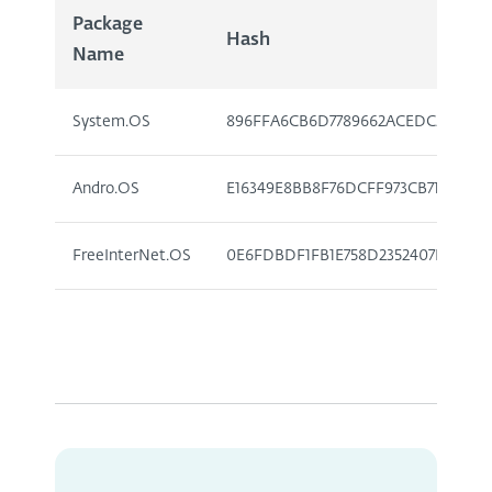
Package
Hash
Name
System.OS
896FFA6CB6D7789662ACEDC3F9C02
Andro.OS
E16349E8BB8F76DCFF973CB71E9EA5
FreeInterNet.OS
0E6FDBDF1FB1E758D2352407D4DBF9