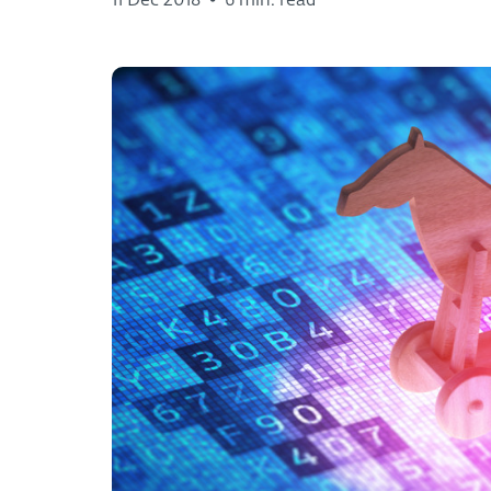
11 Dec 2018
•
6 min. read