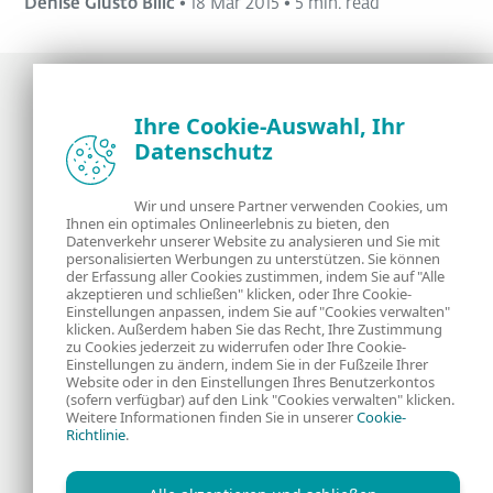
Denise Giusto Bilić
•
18 Mar 2015
•
5 min. read
Ihre Cookie-Auswahl, Ihr
Datenschutz
Neuigkeiten, Analysen und Tipps der ESET
Sicherheitsexperten
Wir und unsere Partner verwenden Cookies, um
Ihnen ein optimales Onlineerlebnis zu bieten, den
Über uns
ESET
Datenverkehr unserer Website zu analysieren und Sie mit
personalisierten Werbungen zu unterstützen. Sie können
Kontakt
Datenschutzerklärung
der Erfassung aller Cookies zustimmen, indem Sie auf "Alle
akzeptieren und schließen" klicken, oder Ihre Cookie-
Einstellungen anpassen, indem Sie auf "Cookies verwalten"
Rechtliche
Cookies
klicken. Außerdem haben Sie das Recht, Ihre Zustimmung
zu Cookies jederzeit zu widerrufen oder Ihre Cookie-
Einstellungen zu ändern, indem Sie in der Fußzeile Ihrer
Informationen
Website oder in den Einstellungen Ihres Benutzerkontos
(sofern verfügbar) auf den Link "Cookies verwalten" klicken.
Weitere Informationen finden Sie in unserer
Cookie-
RSS Feed
Richtlinie
.