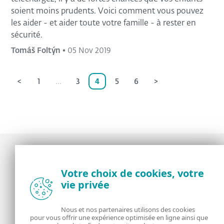
soient moins prudents. Voici comment vous pouvez
les aider - et aider toute votre famille - à rester en
sécurité.
Tomáš Foltýn
•
05 Nov 2019
<
1
...
3
4
5
6
>
Votre choix de cookies, votre
Actualités, opinions et astuces de la
vie privée
communauté de sécurité d’ESET
Nous et nos partenaires utilisons des cookies
À propos
ESET
pour vous offrir une expérience optimisée en ligne ainsi que