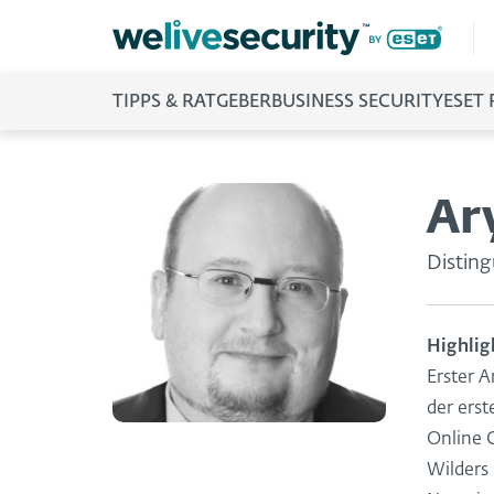
TIPPS & RATGEBER
BUSINESS SECURITY
ESET
Ar
Distin
Highlig
Erster A
der erst
Online 
Wilders