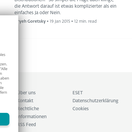
die Antwort darauf ist etwas komplizierter als ein
einfaches Ja oder Nein.
Aryeh Goretsky
•
19 Jan 2015
•
12 min. read
les
zen.
"Alle
en
haben
n
ile
fern
Über uns
ESET
Kontakt
Datenschutzerklärung
Rechtliche
Cookies
Informationen
RSS Feed