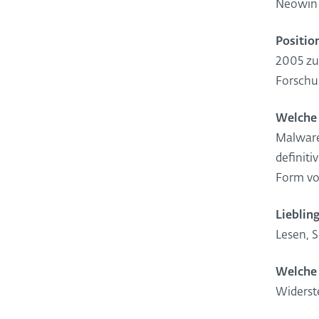
Neowin 
Positio
2005 zu
Forschun
Welche
Malware
definiti
Form vo
Lieblin
Lesen, 
Welche 
Widerst