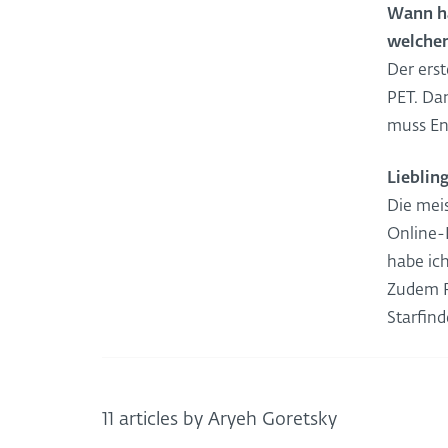
Wann h
welcher
Der ers
PET. Da
muss En
Lieblin
Die meis
Online-
habe ich
Zudem RP
Starfin
11 articles by Aryeh Goretsky