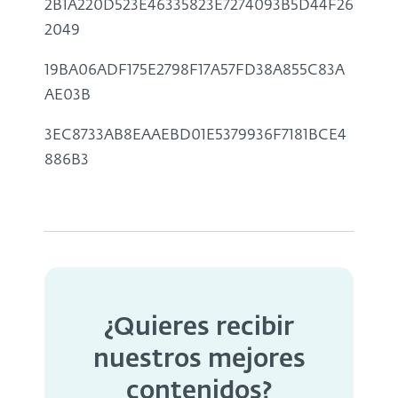
2B1A220D523E46335823E7274093B5D44F26
2049
19BA06ADF175E2798F17A57FD38A855C83A
AE03B
3EC8733AB8EAAEBD01E5379936F7181BCE4
886B3
¿Quieres recibir
nuestros mejores
contenidos?