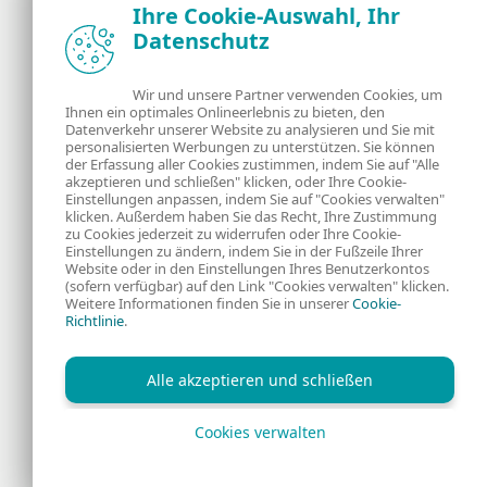
Ihre Cookie-Auswahl, Ihr
Datenschutz
Neuigkeiten, Analysen und Tipps der ESET
Sicherheitsexperten
Wir und unsere Partner verwenden Cookies, um
Ihnen ein optimales Onlineerlebnis zu bieten, den
Über uns
ESET
Datenverkehr unserer Website zu analysieren und Sie mit
personalisierten Werbungen zu unterstützen. Sie können
Kontakt
Datenschutzerklärung
der Erfassung aller Cookies zustimmen, indem Sie auf "Alle
akzeptieren und schließen" klicken, oder Ihre Cookie-
Einstellungen anpassen, indem Sie auf "Cookies verwalten"
Rechtliche
Cookies
klicken. Außerdem haben Sie das Recht, Ihre Zustimmung
zu Cookies jederzeit zu widerrufen oder Ihre Cookie-
Einstellungen zu ändern, indem Sie in der Fußzeile Ihrer
Informationen
Website oder in den Einstellungen Ihres Benutzerkontos
(sofern verfügbar) auf den Link "Cookies verwalten" klicken.
Weitere Informationen finden Sie in unserer
Cookie-
RSS Feed
Richtlinie
.
Alle akzeptieren und schließen
Cookies verwalten
Copyright © 1992 - 2026 ESET, spol. s r.o. Alle Rechte
vorbehalten.